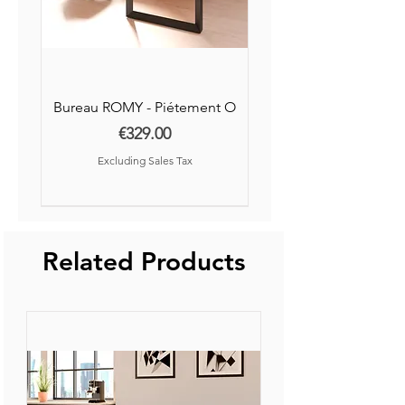
Bureau ROMY - Piétement O
Price
€329.00
Excluding Sales Tax
Nouvelle Collection
Nouveauté
Related Products