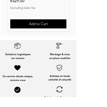
Price
€329.00
Excluding Sales Tax
Add to Cart
Nouvelle Collection
Nouveauté
Solutions logistiques
Montage & mise
sur mesure
en place mobilier
Achetez en toute
Un service clients unique,
sérénité et sécurité
comme vous
Solutions de financement
Services dédiés
aux entreprises