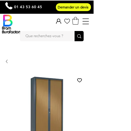
01 43 53 60 45
Demander un devis
Bram
Burofactory