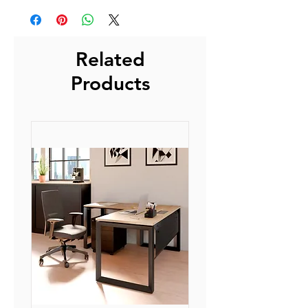
Peinture époxy résistante aux
ouvrés.
chocs et aux rayures.
Nous fabriquons certains de nos
Etagères équipées pour recevoir
modèles à la demande.
Related
des dossiers suspendus.
Leur production peut donc
4 vérins de réglage pour une
Products
prendre un peu de temps, mais la
stabilité parfaite.
qualité de nos produits saura vous
Poignée encastrée avec serrure (2
faire oublier le temps d'attente.
clefs).
L'expédition consiste à l'envoi de
Ouverture 100%. Profondeur: 45
nos produits depuis nos
cm.
plateformes à nos transporteurs
Eco-taxe inclue dans le prix de
assurant la livraison finale.
vente.
La livraison s'effectue entre 3 et 5
Livrée avec 4 étagères.
jours ouvrés après réception
auprès de nos partenaires.