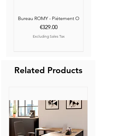
Bureau ROMY - Piétement O
Price
€329.00
Excluding Sales Tax
Nouvelle Collection
Nouveauté
Related Products