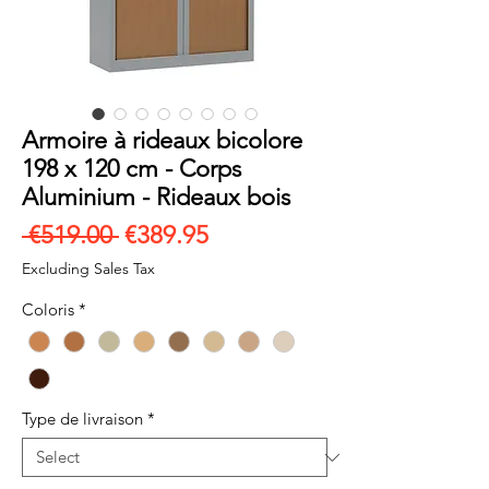
Armoire à rideaux bicolore
198 x 120 cm - Corps
Aluminium - Rideaux bois
Regular
Sale
 €519.00 
€389.95
Price
Price
Excluding Sales Tax
Coloris
*
Type de livraison
*