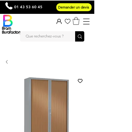
01 43 53 60 45
Demander un devis
Bram
Burofactory