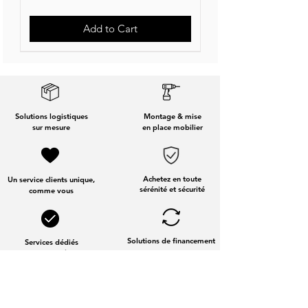
Add to Cart
Nouvelle Collection
Nouveauté
Solutions logistiques
Montage & mise
sur mesure
en place mobilier
Achetez en toute
Un service clients unique,
sérénité et sécurité
comme vous
Solutions de financement
Services dédiés
aux entreprises
Fabrication Française