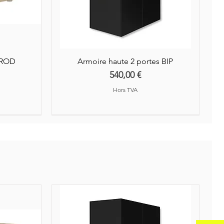
AROD
Armoire haute 2 portes BIP
Prix
540,00 €
Hors TVA