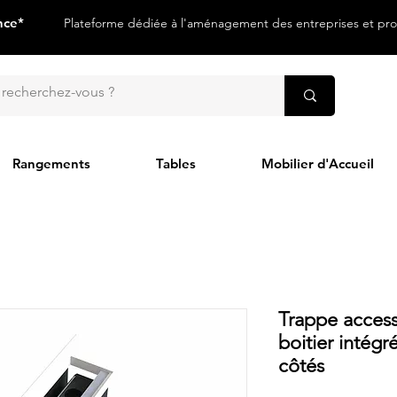
nce*
Plateforme dédiée à l'aménagement des entreprises et prof
Rangements
Tables
Mobilier d'Accueil
Trappe acces
boitier intégr
côtés