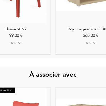
Chaise SUNY
Rayonnage mi-haut J
Prix
Prix
99,00 €
365,00 €
Hors TVA
Hors TVA
À associer avec
ollection