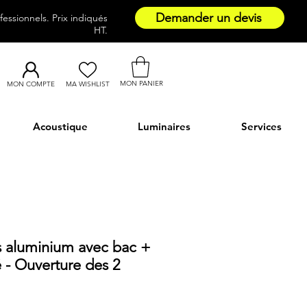
Demander un devis
essionnels. Prix indiqués
HT.
MON PANIER
MON COMPTE
MA WISHLIST
Acoustique
Luminaires
Services
s aluminium avec bac +
é - Ouverture des 2