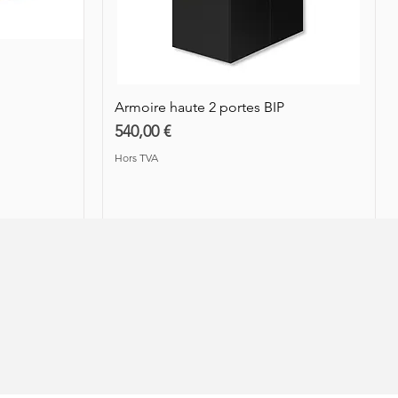
Prix
Prix
109,00 €
910,00 €
Hors TVA
Hors TVA
Hors TVA
Armoire haute 2 portes BIP
Prix
540,00 €
Hors TVA