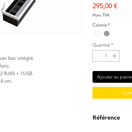
Prix
295,00 €
Hors TVA
Coloris
*
Quantité
*
vec bac intégré.
lanc.
 2 RJ45 + 1USB.
Ajouter au panie
.4 cm.
Com
Référence
TPELDUO2612B G