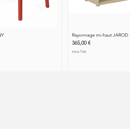
Prix
880,00 €
Hors TVA
Hors TVA
Hors TVA
NY
Rayonnage mi-haut JAROD
Prix
365,00 €
Hors TVA