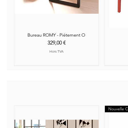
Bureau ROMY - Piétement O
Prix
329,00 €
Hors TVA
Nouveauté
Nouvelle C