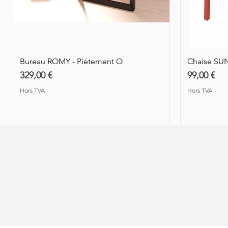
Prix
Prix
119,00 €
449,00 €
Hors TVA
Hors TVA
Hors TVA
Hors TVA
Hors TVA
Hors TVA
Bureau ROMY - Piétement O
Chaise SU
Prix
Prix
329,00 €
99,00 €
Hors TVA
Hors TVA
Nouveauté