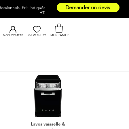
Demander un devis
essionnels. Prix indiqués
HT.
MON PANIER
MON COMPTE
MA WISHLIST
Laves vaisselle &