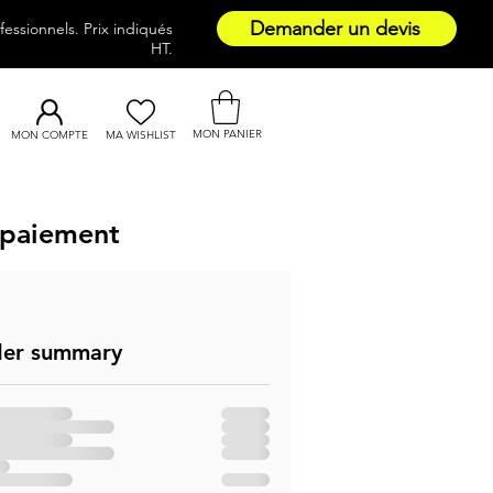
Demander un devis
essionnels. Prix indiqués
HT.
MON PANIER
MON COMPTE
MA WISHLIST
 paiement
er summary