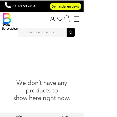
01 43 53 60 45
Demander un devis
Bram
Burofactory
We don’t have any
products to
show here right now.