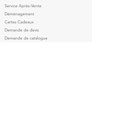
Service Après-Vente
Déménagement
Cartes Cadeaux
Demande de devis
Demande de catalogue
Tous nos services
Explorer par catégorie
Mobilier de bureau
Informatique & Bureautique
Luminaires
Explorer par espace
Espace Direction
Open-spaces & équipes
Salle de réunion & Visio
Espace d'Accueil