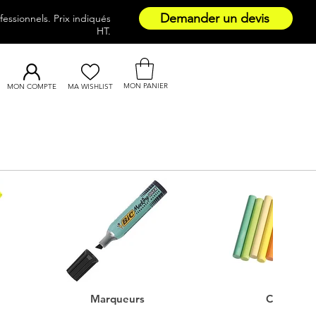
Demander un devis
essionnels. Prix indiqués
HT.
MON PANIER
MON COMPTE
MA WISHLIST
Marqueurs
Craies