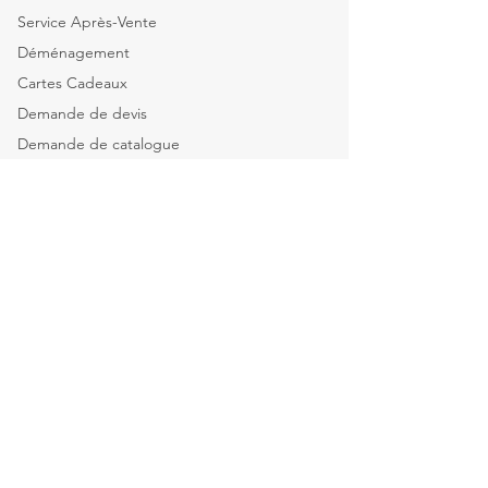
Service Après-Vente
Déménagement
Cartes Cadeaux
Demande de devis
Demande de catalogue
Tous nos services
Explorer par catégorie
Mobilier de bureau
Informatique & Bureautique
Luminaires
Explorer par espace
Espace Direction
Open-spaces & équipes
Salle de réunion & Visio
Espace d'Accueil