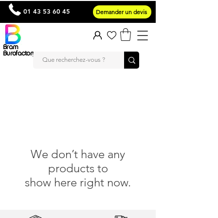
01 43 53 60 45
Demander un devis
Bram
Burofactory
We don’t have any
products to
show here right now.