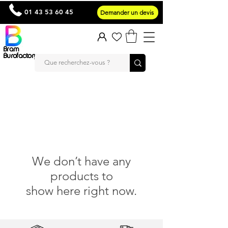
01 43 53 60 45
Demander un devis
Bram
Burofactory
We don’t have any
products to
show here right now.