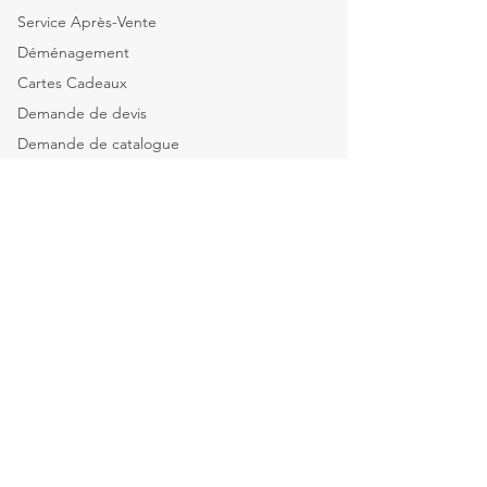
Service Après-Vente
Déménagement
Cartes Cadeaux
Demande de devis
Demande de catalogue
Tous nos services
Explorer par catégorie
Mobilier de bureau
Informatique & Bureautique
Luminaires
Explorer par espace
Espace Direction
Open-spaces & équipes
Salle de réunion & Visio
Espace d'Accueil