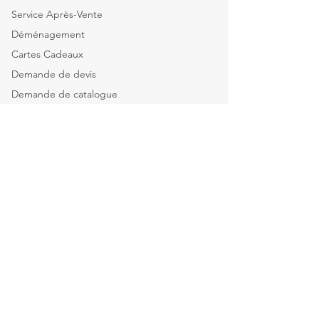
Service Après-Vente
Déménagement
Cartes Cadeaux
Demande de devis
Demande de catalogue
Tous nos services
Explorer par catégorie
Mobilier de bureau
Informatique & Bureautique
Luminaires
Explorer par espace
Espace Direction
Open-spaces & équipes
Salle de réunion & Visio
Espace d'Accueil