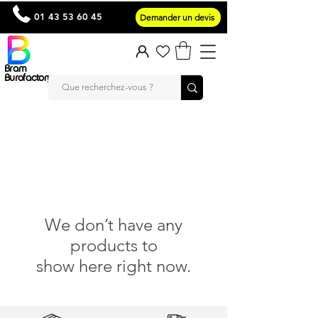
01 43 53 60 45
Demander un devis
Bram
Burofactory
We don’t have any
products to
show here right now.