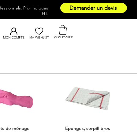
Demander un devis
essionnels. Prix indiqués
HT.
MON PANIER
MON COMPTE
MA WISHLIST
ts de ménage
Éponges, serpillières