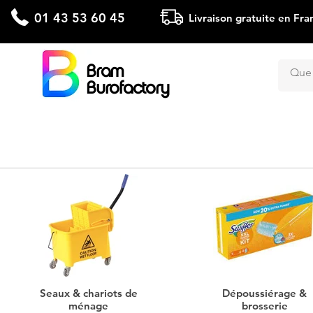
01 43 53 60 45
Livraison gratuite en Fra
Bram
Burofactory
Seaux & chariots de
Dépoussiérage &
ménage
brosserie