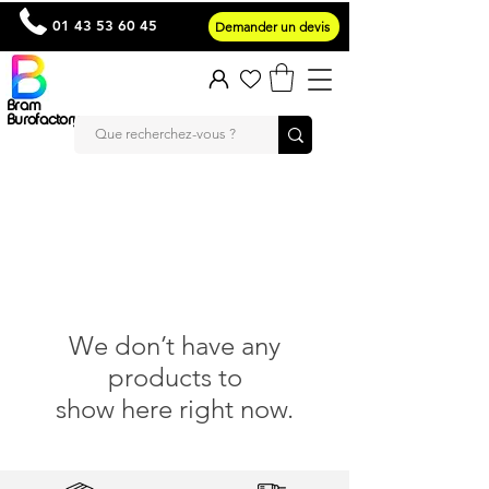
01 43 53 60 45
Demander un devis
Bram
Burofactory
We don’t have any
products to
show here right now.