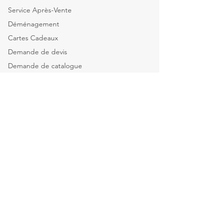
Service Après-Vente
Déménagement
Cartes Cadeaux
Demande de devis
Demande de catalogue
Tous nos services
Explorer par catégorie
Mobilier de bureau
Informatique & Bureautique
Luminaires
Explorer par espace
Espace Direction
Open-spaces & équipes
Salle de réunion & Visio
Espace d'Accueil