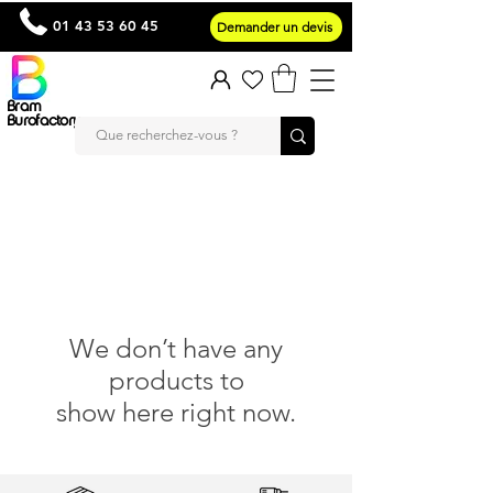
01 43 53 60 45
Demander un devis
Bram
Burofactory
We don’t have any
products to
show here right now.