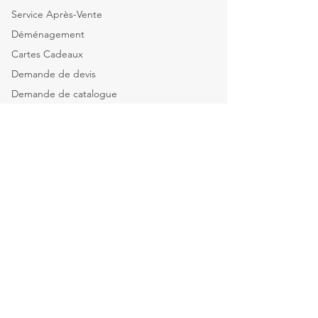
Service Après-Vente
Déménagement
Cartes Cadeaux
Demande de devis
Demande de catalogue
Tous nos services
Explorer par catégorie
Mobilier de bureau
Informatique & Bureautique
Luminaires
Explorer par espace
Espace Direction
Open-spaces & équipes
Salle de réunion & Visio
Espace d'Accueil