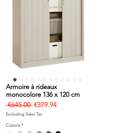
Armoire à rideaux
monocolore 136 x 120 cm
Regular
Sale
 €645.00 
€379.94
Price
Price
Excluding Sales Tax
Coloris
*