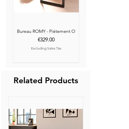
Bureau ROMY - Piétement O
Price
€329.00
Excluding Sales Tax
Nouvelle Collection
Nouveauté
Related Products