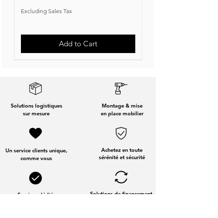
Excluding Sales Tax
Add to Cart
Nouvelle Collection
Nouveauté
Solutions logistiques
Montage & mise
sur mesure
en place mobilier
Achetez en toute
Un service clients unique,
sérénité et sécurité
comme vous
Solutions de financement
Services dédiés
aux entreprises