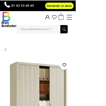
01 43 53 60 45
Demander un devis
Bram
Burofactory