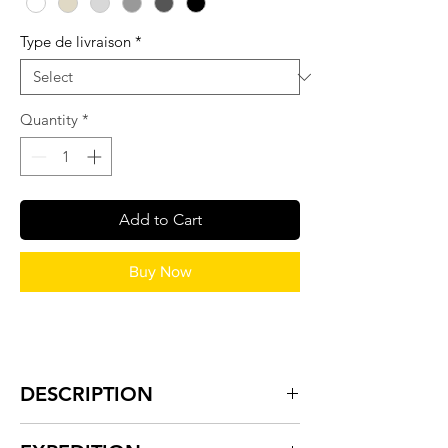
Type de livraison
*
Quantity
*
Add to Cart
Buy Now
DESCRIPTION
Structure en acier Monobloc ultra