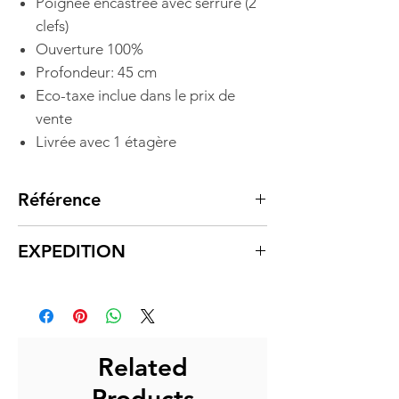
Poignée encastrée avec serrure (2
clefs)
Ouverture 100%
Profondeur: 45 cm
Eco-taxe inclue dans le prix de
vente
Livrée avec 1 étagère
Référence
DO6910
EXPEDITION
Expédition sous 5à 7 jours ouvrés.
L'expédition consiste à l'envoi de
nos produits depuis nos
plateformes à nos transporteurs
Related
assurant la livraison finale.
Products
La livraison s'effectue entre 3 et 5