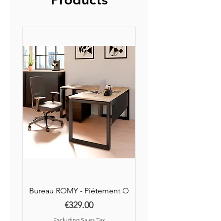
jours ouvrés après réception
auprès de nos partenaires.
Bureau ROMY - Piétement O
Price
€329.00
Excluding Sales Tax