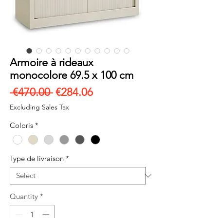
Armoire à rideaux
monocolore 69.5 x 100 cm
Regular
Sale
 €470.00 
€284.06
Price
Price
Excluding Sales Tax
Coloris
*
Type de livraison
*
Quantity
*