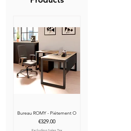
jours ouvrés après réception
auprès de nos partenaires.
Bureau ROMY - Piétement O
Price
€329.00
Excluding Sales Tax