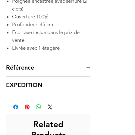
Poignée encastrée avec serrure (2
clefs)
Ouverture 100%
Profondeur: 45 cm
Eco-taxe inclue dans le prix de
vente
Livrée avec 1 étagère
Référence
DO6908
EXPEDITION
Expédition sous 5à 7 jours ouvrés.
L'expédition consiste à l'envoi de
nos produits depuis nos
plateformes à nos transporteurs
Related
assurant la livraison finale.
Products
La livraison s'effectue entre 3 et 5