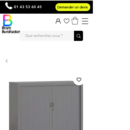
01 43 53 60 45
Demander un devis
Bram
Burofactory