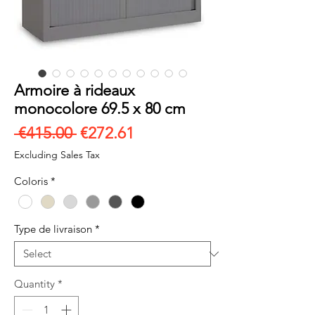
Armoire à rideaux
monocolore 69.5 x 80 cm
Regular
Sale
 €415.00 
€272.61
Price
Price
Excluding Sales Tax
Coloris
*
Type de livraison
*
Quantity
*