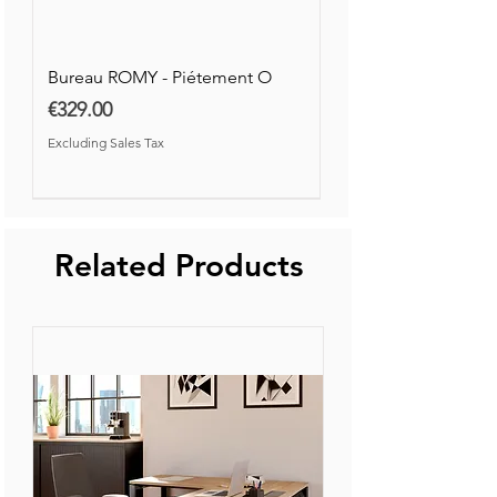
Excluding Sales Tax
Excluding Sales Tax
Bureau ROMY - Piétement O
Price
€329.00
Excluding Sales Tax
Nouvelle Collection
Nouveauté
Related Products