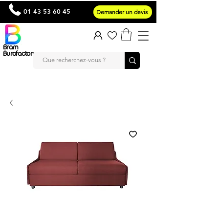
01 43 53 60 45
Demander un devis
Bram
Burofactory