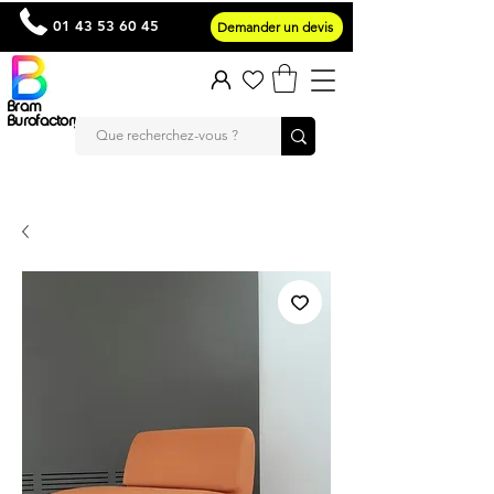
01 43 53 60 45
Demander un devis
Bram
Burofactory