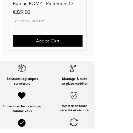
Bureau ROMY - Piétement O
Price
€329.00
Excluding Sales Tax
Add to Cart
Nouvelle Collection
Nouveauté
Solutions logistiques
Montage & mise
sur mesure
en place mobilier
Achetez en toute
Un service clients unique,
sérénité et sécurité
comme vous
Solutions de financement
Services dédiés