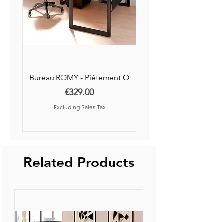
OEKO-TEX Standard 100.
Bureau ROMY - Piétement O
Price
€329.00
Excluding Sales Tax
Nouvelle Collection
Nouveauté
Related Products