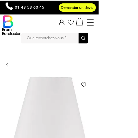
01 43 53 60 45
Demander un devis
Bram
Burofactory