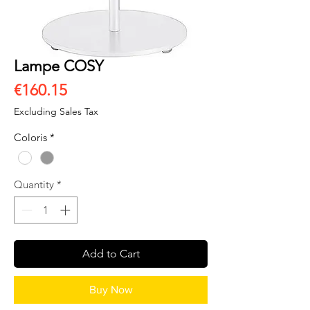
Lampe COSY
Price
€160.15
Excluding Sales Tax
Coloris
*
Quantity
*
Add to Cart
Buy Now