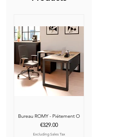
Bureau ROMY - Piétement O
Price
€329.00
Excluding Sales Tax