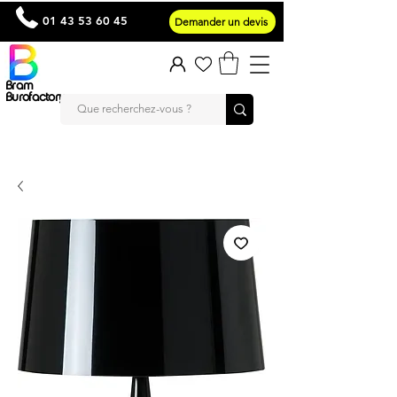
01 43 53 60 45
Demander un devis
Bram
Burofactory