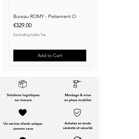
Price
€880.00
Excluding Sales Tax
Excluding Sales Tax
Excluding Sales Tax
Excluding Sales Tax
Excluding Sales Tax
Excluding Sales Tax
Bureau ROMY - Piétement O
Price
€329.00
Excluding Sales Tax
Add to Cart
Nouvelle Collection
Nouveauté
Solutions logistiques
Montage & mise
sur mesure
en place mobilier
Achetez en toute
Un service clients unique,
sérénité et sécurité
comme vous