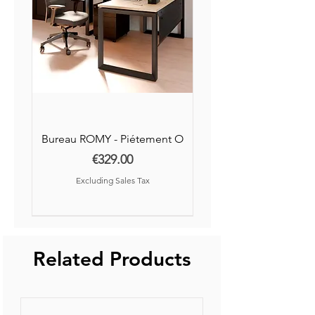
Bureau ROMY - Piétement O
Price
€329.00
Excluding Sales Tax
Nouvelle Collection
Nouveauté
Related Products