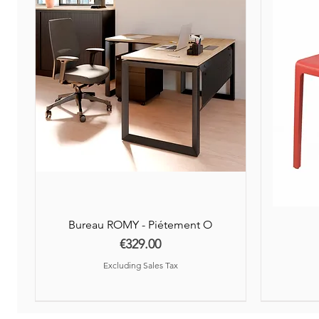
Bureau ROMY - Piétement O
Price
€329.00
Excluding Sales Tax
Nouveauté