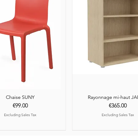
Chaise SUNY
Rayonnage mi-haut J
Price
Price
€99.00
€365.00
Excluding Sales Tax
Excluding Sales Tax