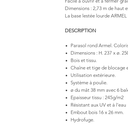
Facile à ouvrir et à fermer gr
Dimensions : 2,73 m de haut e
La base lestée lourde ARMEL
DESCRIPTION
Parasol rond Armel. Coloris
Dimensions : H. 237 x ø. 25
Bois et tissu.
Chaîne et tige de blocage e
Utilisation extérieure.
Système à poulie.
ø du mât 38 mm avec 6 bal
Epaisseur tissu : 245g/m2
Résistant aux UV et à l'eau
Embout bois 16 x 26 mm.
Hydrofuge.