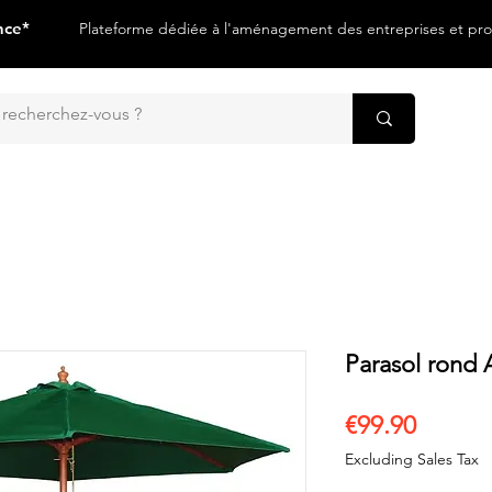
nce*
Plateforme dédiée à l'aménagement des entreprises et prof
Parasol rond
Price
€99.90
Excluding Sales Tax