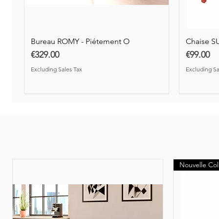
Excluding Sales Tax
Excluding Sales Tax
Excluding Sales Tax
Bureau ROMY - Piétement O
Chaise S
Price
Price
€329.00
€99.00
Excluding Sales Tax
Excluding Sa
Nouveauté
Nouvelle Col