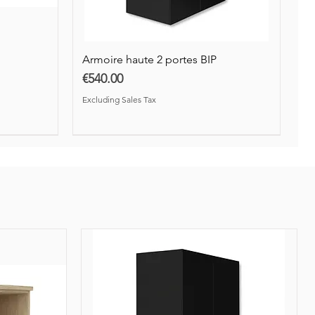
Excluding Sales Tax
Excluding Sales Tax
Excluding Sales Tax
Armoire haute 2 portes BIP
Price
€540.00
Excluding Sales Tax