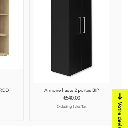
AROD
Armoire haute 2 portes BIP
Price
€540.00
Votre devis en 1h !
Excluding Sales Tax