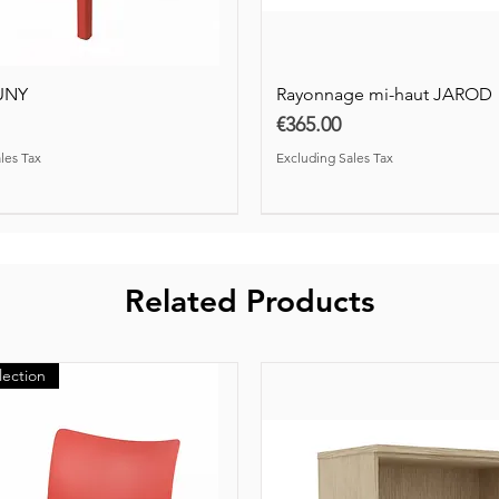
Excluding Sales Tax
Excluding Sales Tax
Excluding Sales Tax
Excluding Sales Tax
Excluding Sales Tax
Excluding Sales Tax
UNY
Rayonnage mi-haut JAROD
Price
€365.00
les Tax
Excluding Sales Tax
Related Products
lection