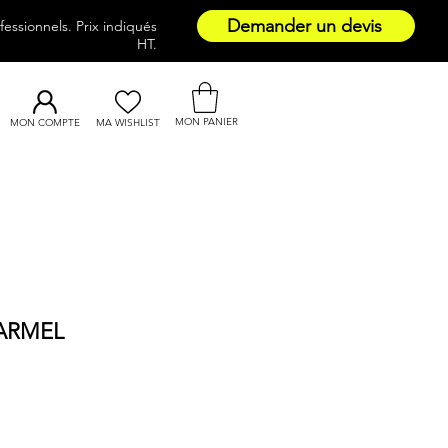
Demander un devis
essionnels. Prix indiqués
HT.
MON PANIER
MON COMPTE
MA WISHLIST
 ARMEL