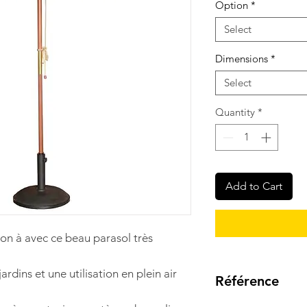
Option
*
Select
Dimensions
*
Select
Quantity
*
Add to Cart
on à avec ce beau parasol très
 jardins et une utilisation en plein air
Référence