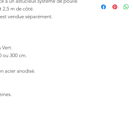
ARMELRD30VER
âce à un astucieux système de poulie.
ARMELPIEDNOIR
t 2,5 m de côté.
 est vendue séparément.
 Vert.
0 ou 300 cm.
n acier anodisé.
eines.