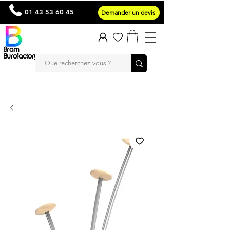
01 43 53 60 45
Demander un devis
Bram
Burofactory