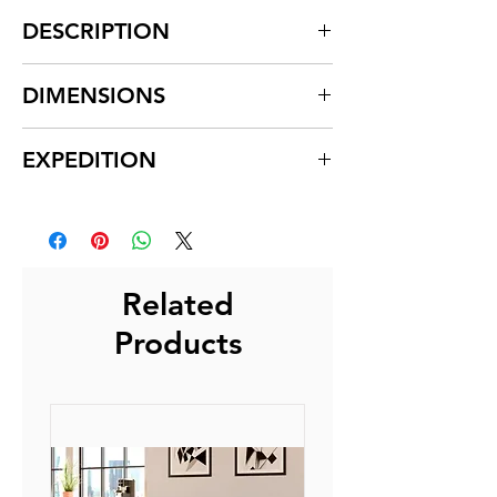
DESCRIPTION
Rayonnage bas JAROD.
DIMENSIONS
Structure de rangement en
panneau mélamine ép. 25 mm.
H. 72 x L. 80 x P. 48 cm
EXPEDITION
Bordé d'un chant ABS antichocs 2
mm.
Expédition sous 3 à 5 jours ouvrés.
Vérins de stabilité.
L'expédition consiste à l'envoi de
nos produits depuis nos
plateformes à nos transporteurs
Related
assurant la livraison finale.
Products
La livraison s'effectue entre 3 et 5
jours ouvrés après réception
auprès de nos partenaires.