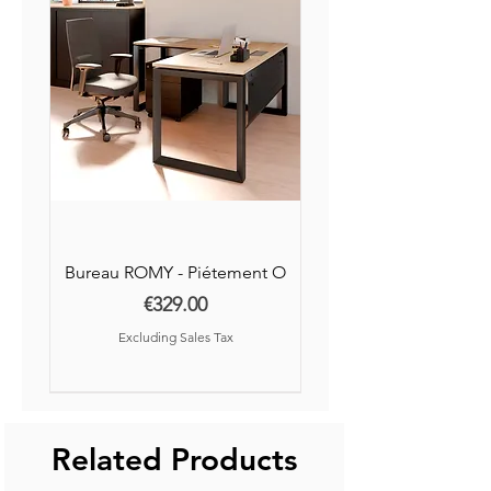
Bureau ROMY - Piétement O
Price
€329.00
Excluding Sales Tax
Nouvelle Collection
Nouveauté
Related Products