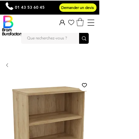
01 43 53 60 45
Demander un devis
Bram
Burofactory