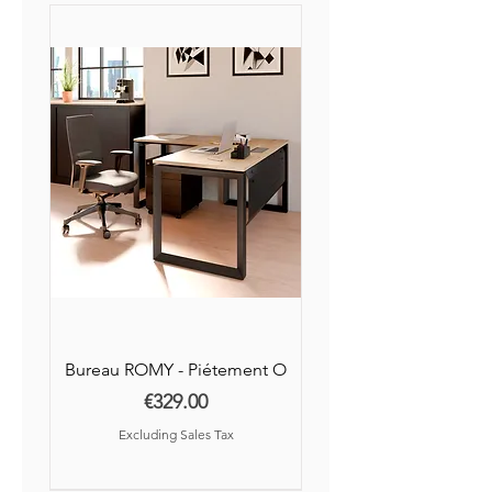
Bureau ROMY - Piétement O
Price
€329.00
Excluding Sales Tax