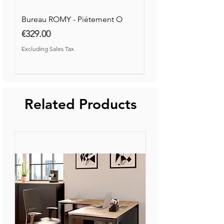
Bureau ROMY - Piétement O
Price
€329.00
Excluding Sales Tax
Nouvelle Collection
Nouveauté
Related Products