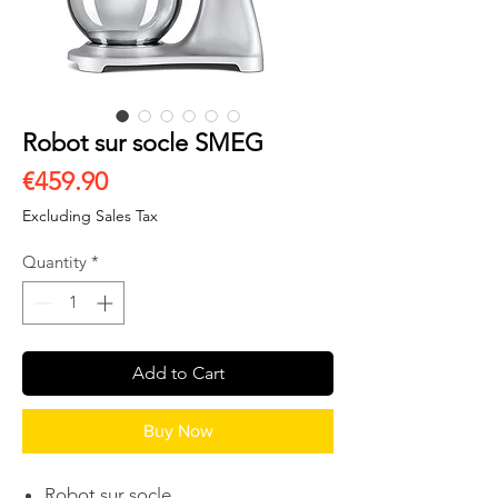
Robot sur socle SMEG
Price
€459.90
Excluding Sales Tax
Quantity
*
Add to Cart
Buy Now
Robot sur socle