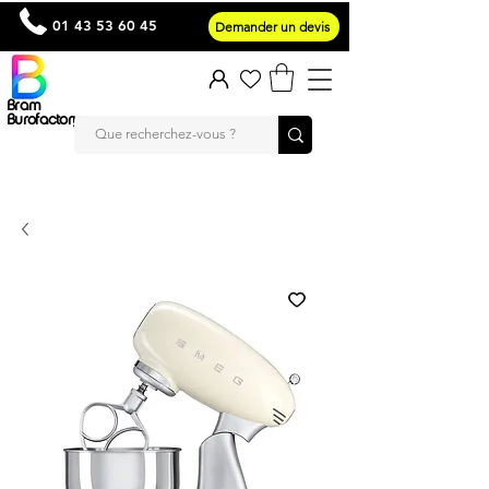
01 43 53 60 45
Demander un devis
Bram
Burofactory