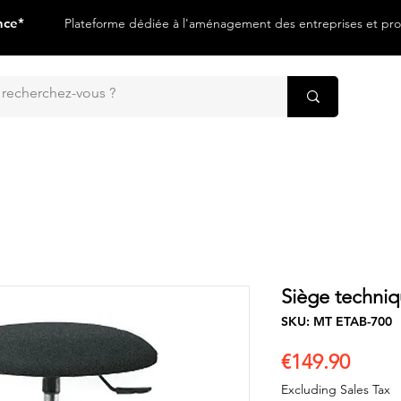
nce*
Plateforme dédiée à l'aménagement des entreprises et prof
Siège techn
SKU: MT ETAB-700
Price
€149.90
Excluding Sales Tax