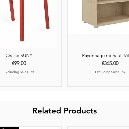
Chaise SUNY
Rayonnage mi-haut J
Price
Price
€99.00
€365.00
Excluding Sales Tax
Excluding Sales Tax
Related Products