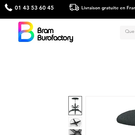
01 43 53 60 45
Livraison gratuite en Fra
Bram
Burofactory