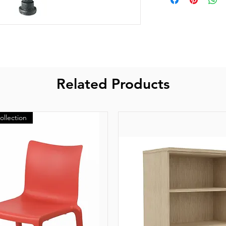
Base étoilée et
Related Products
ollection