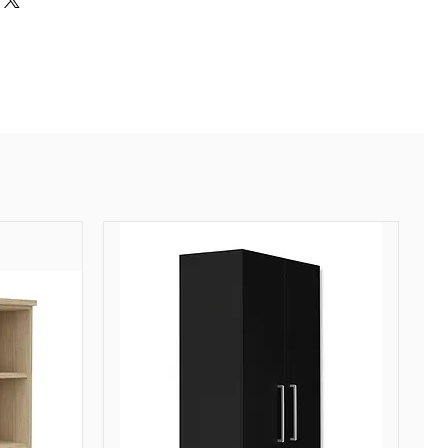
 patins en caoutchouc.