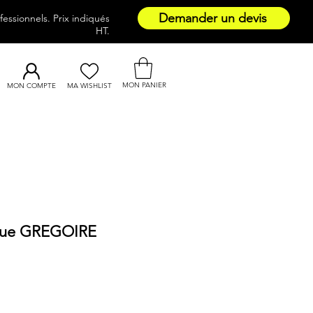
Demander un devis
essionnels. Prix indiqués
HT.
MON PANIER
MON COMPTE
MA WISHLIST
ique GREGOIRE