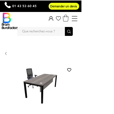
01 43 53 60 45
Demander un devis
Bram
Burofactory