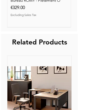
Bureau ROMY - Piétement O
Price
€329.00
Excluding Sales Tax
Nouvelle Collection
Nouveauté
Related Products