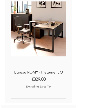
laqué.
Piétements arche fixe.
Vérins de stabilité pour compenser
les défauts de planéité du sol.
Bureau ROMY - Piétement O
Price
€329.00
Excluding Sales Tax
Nouvelle Collection
Nouveauté