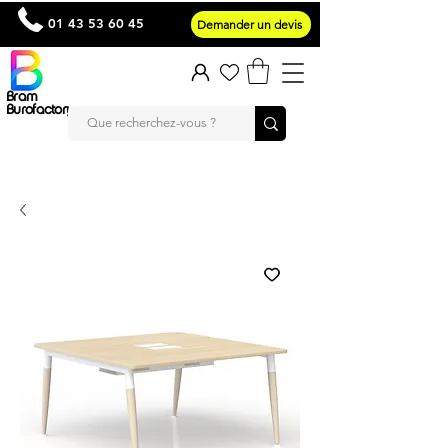
01 43 53 60 45
Demander un devis
Bram
Burofactory