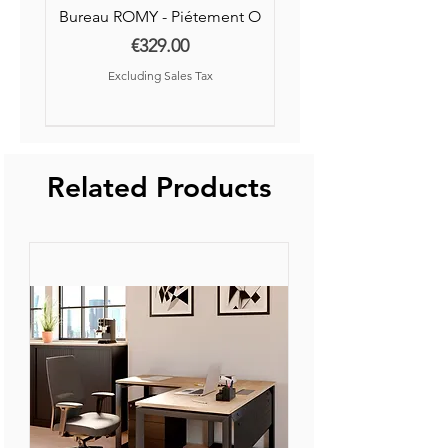
Bureau ROMY - Piétement O
Price
€329.00
Excluding Sales Tax
Nouvelle Collection
Nouveauté
Related Products