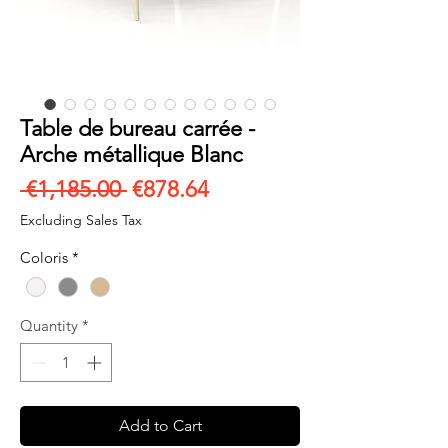
Table de bureau carrée -
Arche métallique Blanc
Regular
Sale
 €1,185.00 
€878.64
Price
Price
Excluding Sales Tax
Coloris
*
Quantity
*
Add to Cart