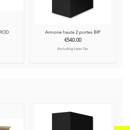
AROD
Armoire haute 2 portes BIP
Price
€540.00
Excluding Sales Tax