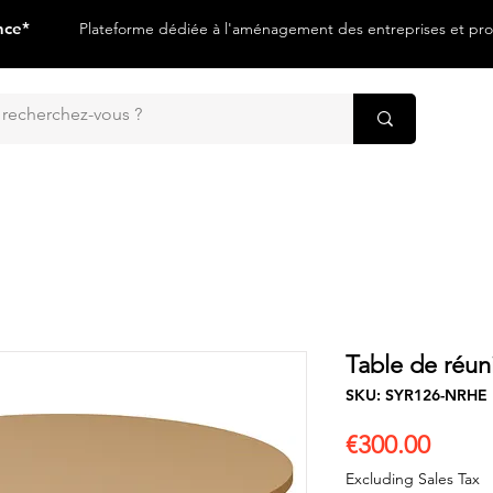
nce*
Plateforme dédiée à l'aménagement des entreprises et prof
Table de réu
SKU: SYR126-NRHE
Price
€300.00
Excluding Sales Tax