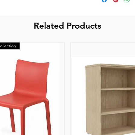
L'expédition co
produits depuis
transporteurs as
Related Products
La livraison s'e
ouvrés après r
partenaires.
ollection