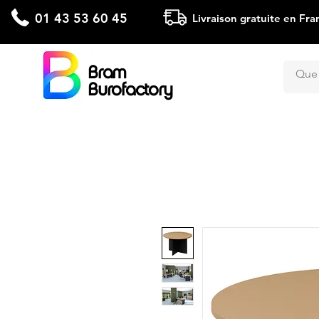
01 43 53 60 45
Livraison gratuite en Fra
Bram
Burofactory