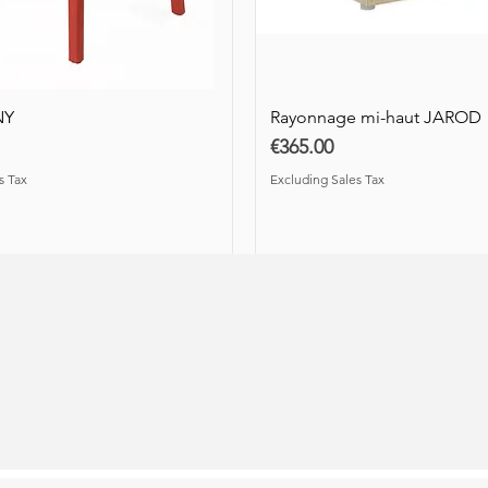
Price
€880.00
les Tax
les Tax
Excluding Sales Tax
Excluding Sales Tax
les Tax
Excluding Sales Tax
NY
Rayonnage mi-haut JAROD
Price
€365.00
s Tax
Excluding Sales Tax