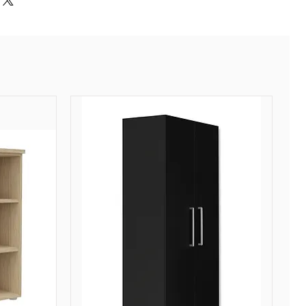
nsiste à l'envoi de nos
 nos plateformes à nos
surant la livraison finale.
ffectue entre 3 et 5 jours
éception auprès de nos