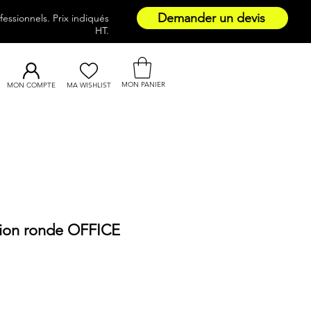
Demander un devis
essionnels. Prix indiqués
HT.
MON PANIER
MON COMPTE
MA WISHLIST
nion ronde OFFICE