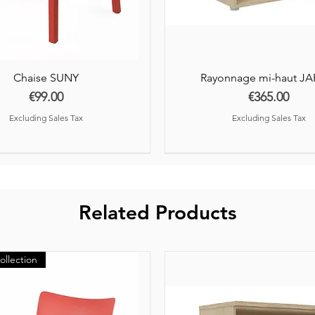
Chaise SUNY
Rayonnage mi-haut J
Price
Price
€99.00
€365.00
Excluding Sales Tax
Excluding Sales Tax
Related Products
ollection