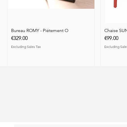
Price
Price
€119.00
€449.00
Excluding Sales Tax
Excluding Sales Tax
Excluding Sa
Excluding Sa
Excluding Sales Tax
Excluding Sa
Bureau ROMY - Piétement O
Chaise SU
Price
Price
€329.00
€99.00
Excluding Sales Tax
Excluding Sale
Nouveauté