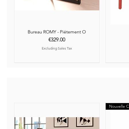
Bureau ROMY - Piétement O
Price
€329.00
Excluding Sales Tax
Nouveauté
Nouvelle C