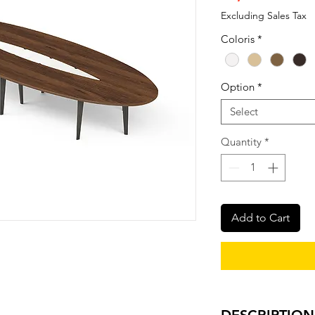
Excluding Sales Tax
Coloris
*
Option
*
Select
Quantity
*
Add to Cart
DESCRIPTION