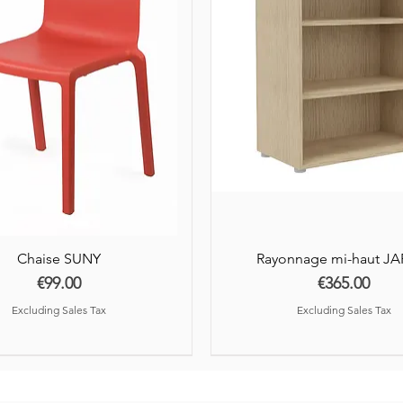
ouvrés après r
partenaires.
Chaise SUNY
Rayonnage mi-haut J
Price
Price
€99.00
€365.00
Excluding Sales Tax
Excluding Sales Tax