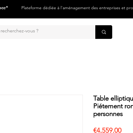
nce*
Plateforme dédiée à l'aménagement des entreprises et prof
Table ellipti
Piétement ron
personnes
Pri
€4,559.00