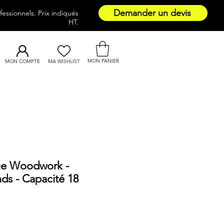
Demander un devis
essionnels. Prix indiqués
HT.
MON PANIER
MON COMPTE
MA WISHLIST
que Woodwork -
ds - Capacité 18
ce