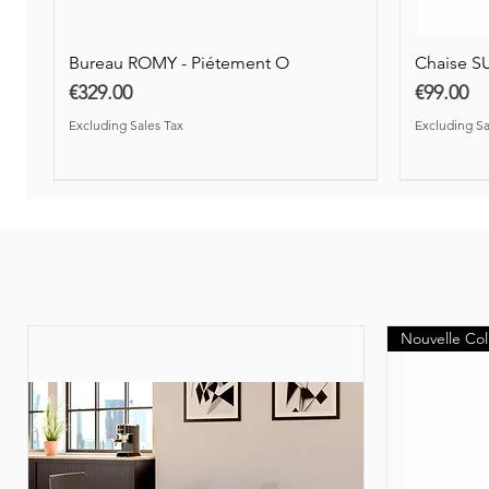
Bureau ROMY - Piétement O
Chaise S
Price
Price
€329.00
€99.00
Excluding Sales Tax
Excluding Sa
Nouveauté
Nouvelle Col