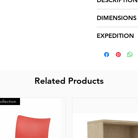
Table de confé
DIMENSIONS
Capacité 18 pe
Plateau mélami
L. 600 x P. 170 cm
EXPEDITION
ép. 30 mm.
Chants ABS ant
Expédition sous
Piétements mét
France et 12 à 
pour les plate
Acess.
Related Products
Expédition sous
plateaux avec 
ollection
L'expédition co
produits depuis
transporteurs as
La livraison s'e