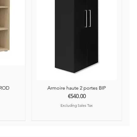
éception auprès de nos
AROD
Armoire haute 2 portes BIP
Price
€540.00
Excluding Sales Tax