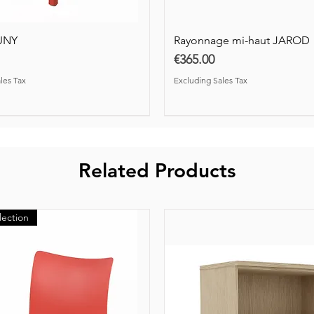
UNY
Rayonnage mi-haut JAROD
Price
€365.00
les Tax
Excluding Sales Tax
Related Products
lection