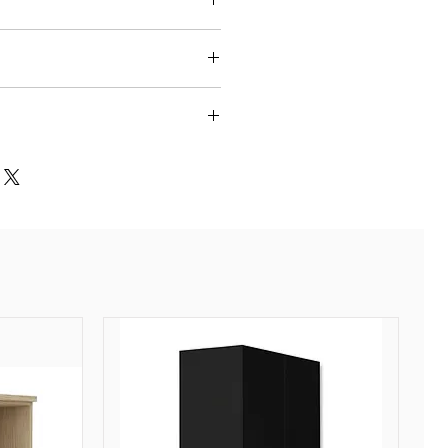
rence elliptique Woodwork.
rsonnes.
ne double face haute densité
ichocs ép. 2 mm.
 5 à 7 jours ouvrés en Ile-de-
al ronds.
15 jours ouvrés en Province
aux sans découpe pour Top
 4 à 6 semaines pour les
découpe pour Top Access.
nsiste à l'envoi de nos
 nos plateformes à nos
surant la livraison finale.
ffectue entre 3 et 5 jours