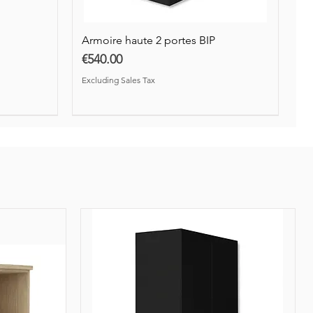
Armoire haute 2 portes BIP
Price
€540.00
Excluding Sales Tax