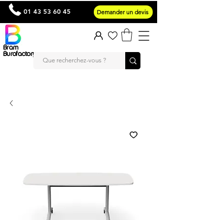
01 43 53 60 45
Demander un devis
Bram
Burofactory