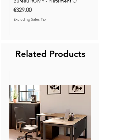
Bureau ROMY - Piétement O
Price
€329.00
Excluding Sales Tax
Nouvelle Collection
Nouveauté
Related Products