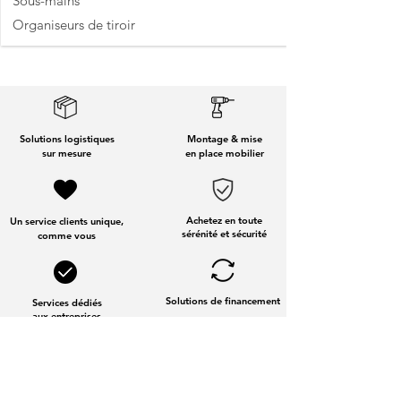
Sous-mains
Organiseurs de tiroir
Solutions logistiques
Montage & mise
sur mesure
en place mobilier
Achetez en toute
Un service clients unique,
sérénité et sécurité
comme vous
Solutions de financement
Services dédiés
aux entreprises
Fabrication Française
et Européenne