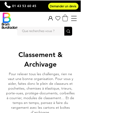
01 43 53 60 45
Demander un devis
Bram
Burofactory
Classement &
Archivage
Pour relever tous les challenges, rien ne
vaut une bonne organisation. Pour vous y
aider, faites donc le plein de classeurs et
pochettes, chemises à élastique, trieurs,
porte-vues, protège-documents, corbeilles
à courrier, modules de classement… Et de
temps en temps, pensez à faire du
rangement avec les cartons et boîtes
d’archivage.