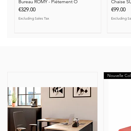
Bureau ROMY - Piétement O
Chaise S
Price
Price
€329.00
€99.00
Excluding Sales Tax
Excluding Sa
Nouveauté
Nouvelle Col