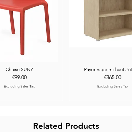
Chaise SUNY
Rayonnage mi-haut J
Price
Price
€99.00
€365.00
Excluding Sales Tax
Excluding Sales Tax
Related Products