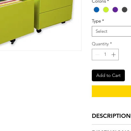
Coloris
*
Type
*
Select
Quantity
*
Add to Cart
DESCRIPTION
Caissons mobi