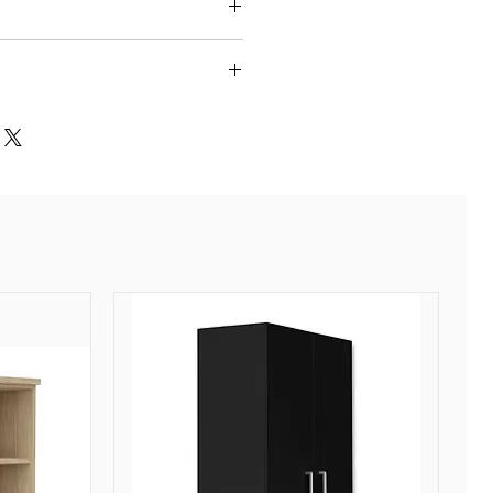
es tiroirs dont DS ou 3
 P. 54.1 cm
loc métallique finition
 3 à 4 semaines.
strcuturel ép. 19 m.
 certains de nos modèles à la
e des tiroirs à 100%.
ive. Glissières à billes.
n peut donc prendre un peu
asculement sutr le tiroir DS.
la qualité de nos produit
et. 4 roulettes.
e oublier le temps d'attente.
s.
nsiste à l'envoi de nos
 nos plateformes à nos
surant la livraison finale.
ffectue entre 3 et 5 jours
éception auprès de nos