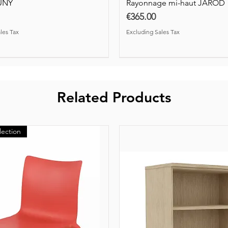
UNY
Rayonnage mi-haut JAROD
Price
€365.00
les Tax
Excluding Sales Tax
Related Products
lection