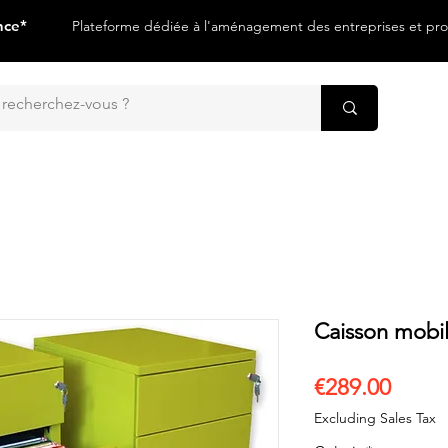
nce*
Plateforme dédiée à l'aménagement des entreprises et prof
Caisson mob
Price
€289.00
Excluding Sales Tax