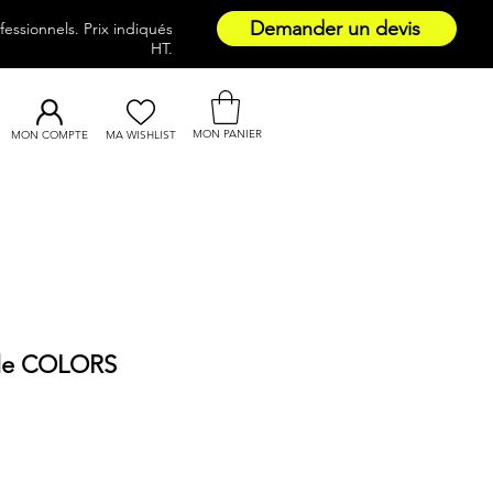
Demander un devis
essionnels. Prix indiqués
HT.
MON PANIER
MON COMPTE
MA WISHLIST
ile COLORS