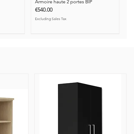
Armoire haute 2 portes BIP
Price
€540.00
Excluding Sales Tax