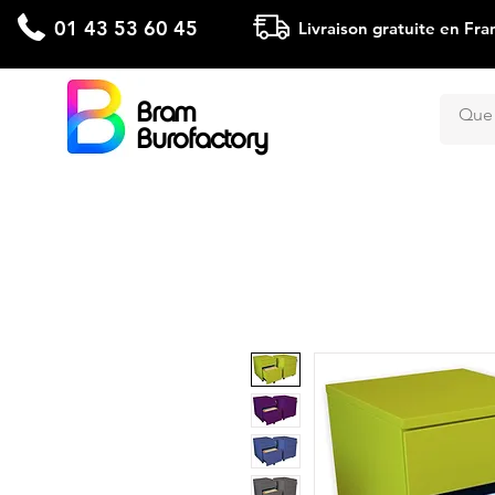
01 43 53 60 45
Livraison gratuite en Fra
Bram
Burofactory