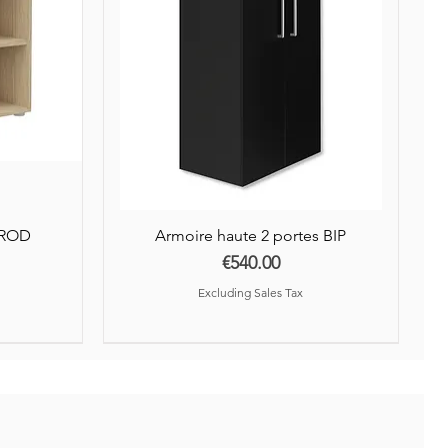
AROD
Armoire haute 2 portes BIP
Price
€540.00
Excluding Sales Tax