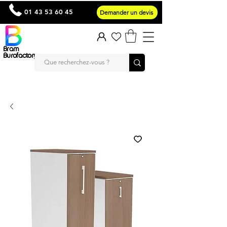
01 43 53 60 45
Demander un devis
Bram
Burofactory