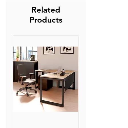
Glissière à fermeture douce avec
Leur production peut donc
Related
amorti fin de course silencieux.
prendre un peu de temps, mais la
Grande poignée en aluminium
Products
qualité de nos produit saura vous
pour une préhension optimale.
faire oublier le temps d'attente.
Coloris Vert fougère, Jaune
L'expédition consiste à l'envoi de
tournesol, et Rouge Cerise en
nos produits depuis nos
surdemande, délai 8 semaines.
plateformes à nos transporteurs
assurant la livraison finale.
La livraison s'effectue entre 3 et 5
jours ouvrés après réception
auprès de nos partenaires.