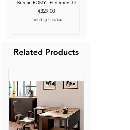
Bureau ROMY - Piétement O
Price
€329.00
Excluding Sales Tax
Nouvelle Collection
Nouveauté
Related Products