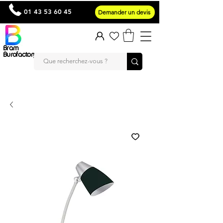
01 43 53 60 45
Demander un devis
Bram
Burofactory