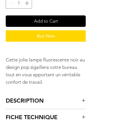
Add to Cart
Buy Now
Cette jolie lampe fluorescente noir au
design pop égaillera votre bureau
tout en vous apportant un véritable
confort de travail.
DESCRIPTION
Le réglage de la lumière est facilité
FICHE TECHNIQUE
grâce à son bras et sa tête articulés
ainsi que ses molettes de serrage.