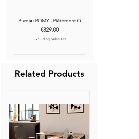
Socle : ⌀ 29 cm
Hauteur : 55 cm
Bureau ROMY - Piétement O
Impact environnemental réduit
Price
€329.00
Oui
Excluding Sales Tax
Garantie
3 ans
Nouvelle Collection
Nouveauté
Conformité CE
Related Products
CE