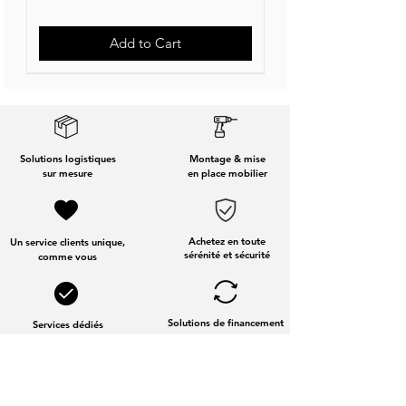
Add to Cart
Nouvelle Collection
Nouveauté
Solutions logistiques
Montage & mise
sur mesure
en place mobilier
Achetez en toute
Un service clients unique,
sérénité et sécurité
comme vous
Solutions de financement
Services dédiés
aux entreprises
Fabrication Française