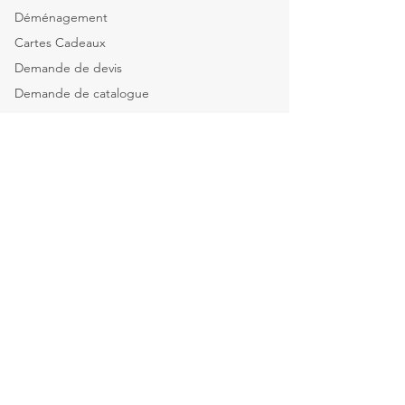
Déménagement
Cartes Cadeaux
Demande de devis
Demande de catalogue
Tous nos services
Explorer par catégorie
Mobilier de bureau
Informatique & Bureautique
Luminaires
Explorer par espace
Espace Direction
Open-spaces & équipes
Salle de réunion & Visio
Espace d'Accueil
Espace Restauration & détente