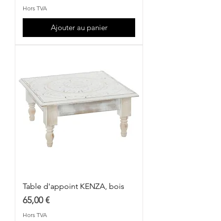
Hors TVA
Ajouter au panier
Table d'appoint KENZA, bois
Prix
65,00 €
Hors TVA