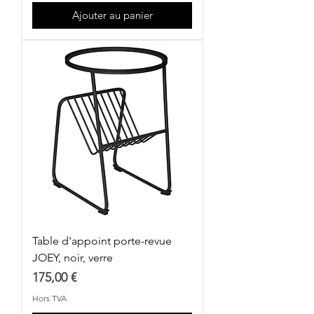
Ajouter au panier
Table d'appoint porte-revue
JOEY, noir, verre
Prix
175,00 €
Hors TVA