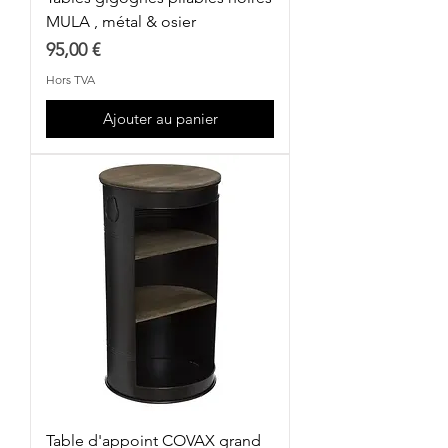
MULA , métal & osier
Prix
95,00 €
Hors TVA
Ajouter au panier
Table d'appoint COVAX grand