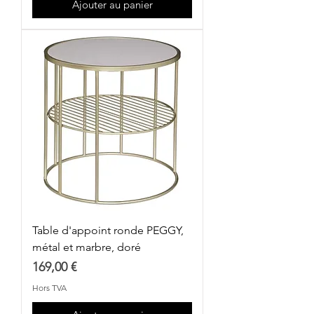
Ajouter au panier
Table d'appoint ronde PEGGY,
métal et marbre, doré
Prix
169,00 €
Hors TVA