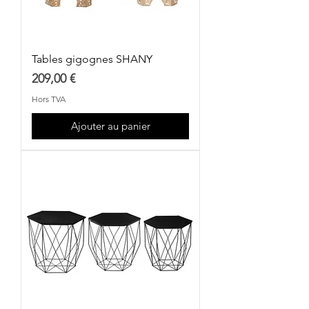
Tables gigognes SHANY
Prix
209,00 €
Hors TVA
Ajouter au panier