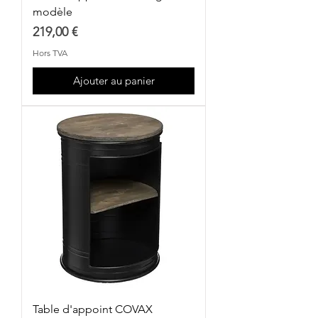
modèle
Prix
219,00 €
Hors TVA
Ajouter au panier
Table d'appoint COVAX