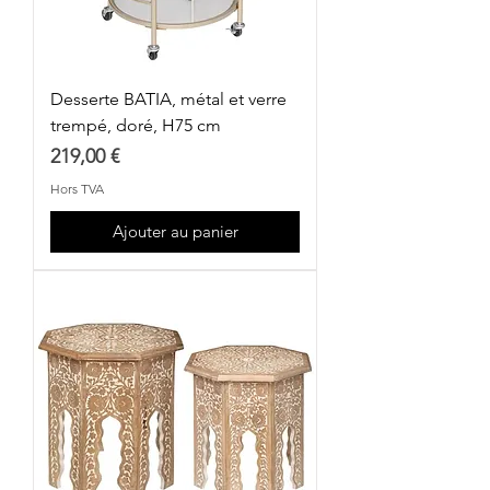
Desserte BATIA, métal et verre
trempé, doré, H75 cm
Prix
219,00 €
Hors TVA
Ajouter au panier