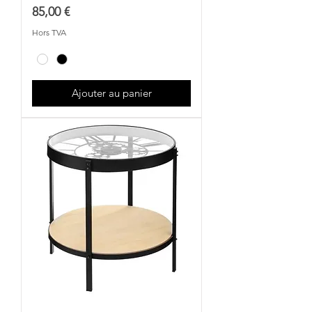
Prix
85,00 €
Hors TVA
Ajouter au panier