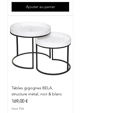
Ajouter au panier
Tables gigognes BELA,
structure métal, noir & blanc
Prix
169,00 €
Hors TVA