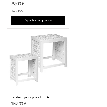
Prix
79,00 €
Hors TVA
Ajouter au panier
Tables gigognes BELA
Prix
159,00 €