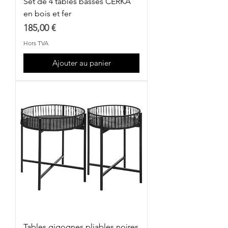
Set de 4 tables basses CERKA
en bois et fer
Prix
185,00 €
Hors TVA
Ajouter au panier
Tables gigognes pliables noires