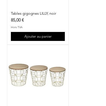
Tables gigognes LILLY, noir
Prix
85,00 €
Hors TVA
Ajouter au panier