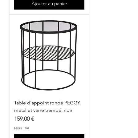
Ajouter au panier
Table d'appoint ronde PEGGY,
métal et verre trempé, noir
Prix
159,00 €
Hors TVA