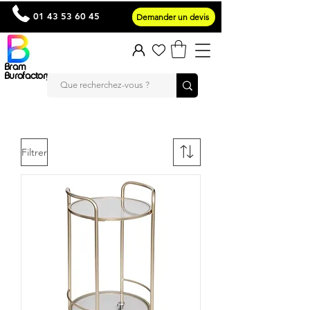
01 43 53 60 45
Demander un devis
Bram
Burofactory
Filtrer