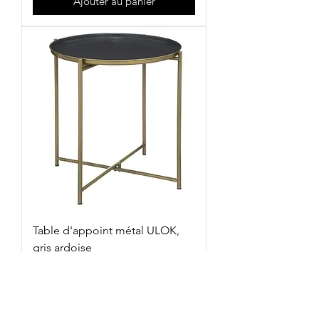
Ajouter au panier
Table d'appoint métal ULOK,
gris ardoise
Prix
49,00 €
Hors TVA
Ajouter au panier