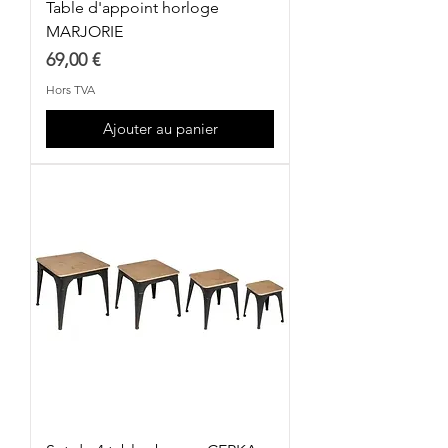
Table d'appoint horloge
MARJORIE
Prix
69,00 €
Hors TVA
Ajouter au panier