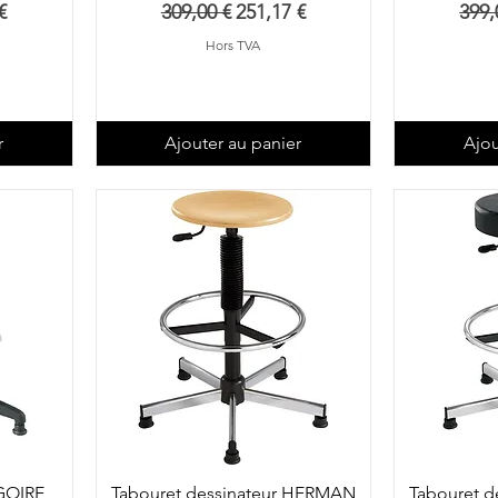
romotionnel
Prix original
Prix promotionnel
Prix
€
309,00 €
251,17 €
399,
Hors TVA
r
Ajouter au panier
Ajou
GOIRE
Tabouret dessinateur HERMAN
Tabouret 