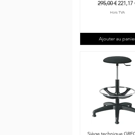
Prix original
Prix p
295,00 €
221,17 
Hors TVA
Ajouter au panie
Siège technique GRE