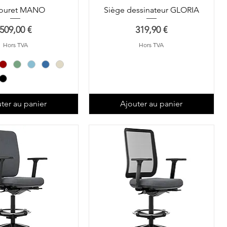
ouret MANO
Siège dessinateur GLORIA
Prix
Prix
509,00 €
319,90 €
Hors TVA
Hors TVA
ter au panier
Ajouter au panier