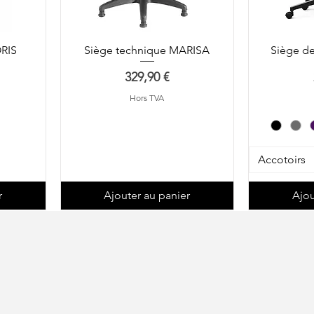
ORIS
Siège technique MARISA
Siège d
Prix
329,90 €
Hors TVA
Accotoirs
r
Ajouter au panier
Ajou