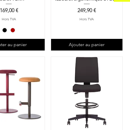
Prix
Prix
169,00 €
249,90 €
Hors TVA
Hors TVA
ter au panier
Ajouter au panier