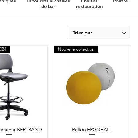
hniques
Tabourets & chaises
Chaises
Poutre d'ac
de bar
restauration
Trier par
024
Nouvelle collection
sinateur BERTRAND
Ballon ERGOBALL