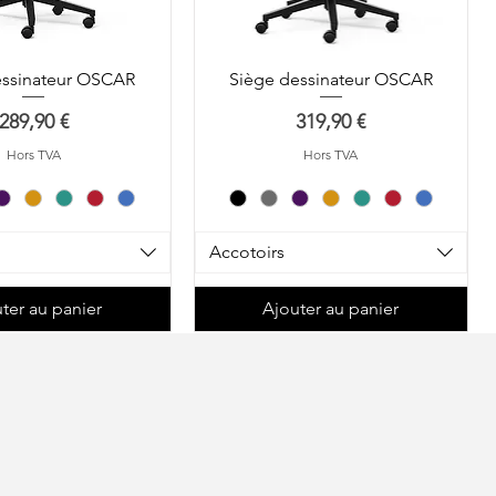
essinateur OSCAR
Siège dessinateur OSCAR
Prix
Prix
289,90 €
319,90 €
Hors TVA
Hors TVA
Accotoirs
ter au panier
Ajouter au panier