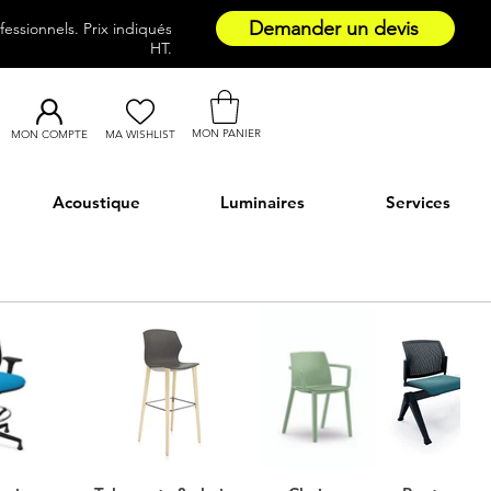
Demander un devis
essionnels. Prix indiqués
HT.
MON PANIER
MON COMPTE
MA WISHLIST
Acoustique
Luminaires
Services