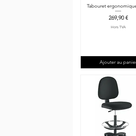
Tabouret ergonomiqu
Prix
269,90 €
Hors TVA
Ajouter au panie