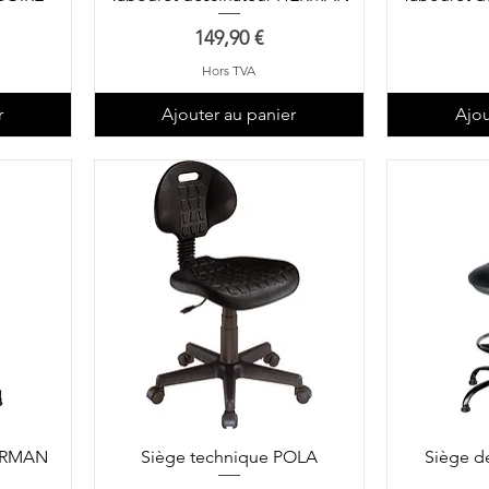
Prix
149,90 €
Hors TVA
r
Ajouter au panier
Ajou
HERMAN
Siège technique POLA
Siège d