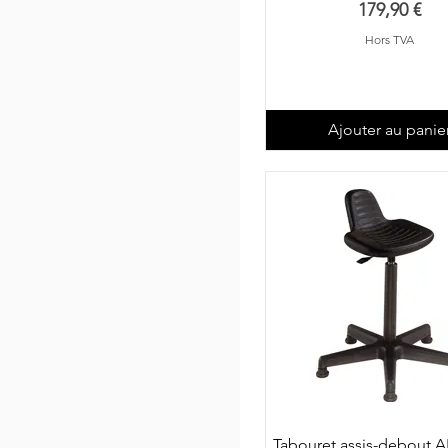
Prix
179,90 €
Hors TVA
Ajouter au panie
Tabouret assis-debout