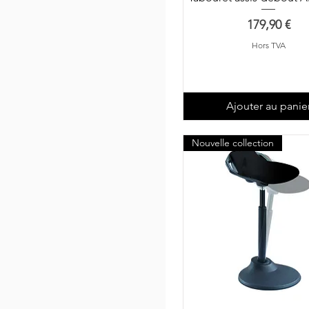
Prix
179,90 €
Hors TVA
Ajouter au panie
Nouvelle collection