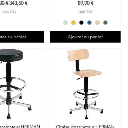
 original
Prix promotionnel
Prix
00 €
343,50 €
89,90 €
Hors TVA
Hors TVA
ter au panier
Ajouter au panier
dessinateur HERMAN
Chaise dessinateur HERMAN