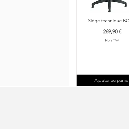
Siège technique B
Prix
269,90 €
Hors TVA
Ajouter au panie