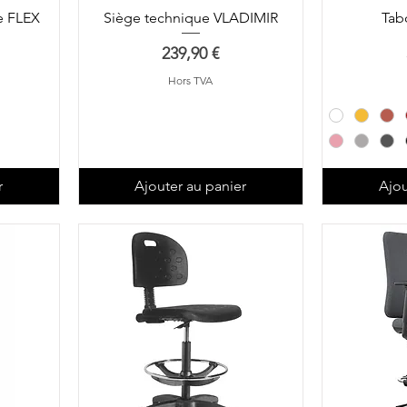
e FLEX
Siège technique VLADIMIR
Tab
Prix
239,90 €
Hors TVA
r
Ajouter au panier
Ajou