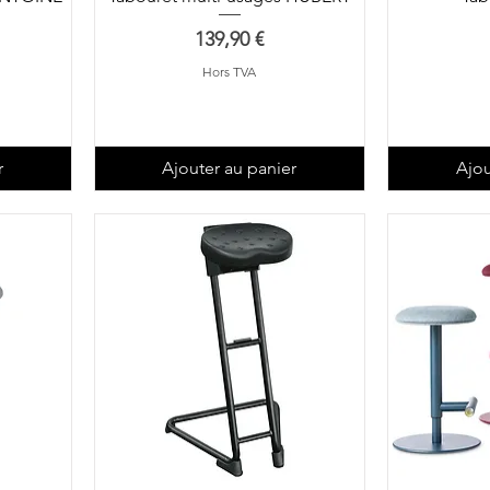
Prix
139,90 €
Hors TVA
r
Ajouter au panier
Ajou