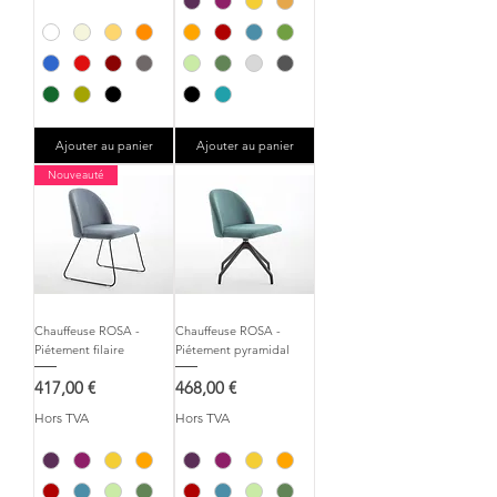
Ajouter au panier
Ajouter au panier
Nouveauté
Chauffeuse ROSA -
Chauffeuse ROSA -
Piétement filaire
Piétement pyramidal
Prix
Prix
417,00 €
468,00 €
Hors TVA
Hors TVA