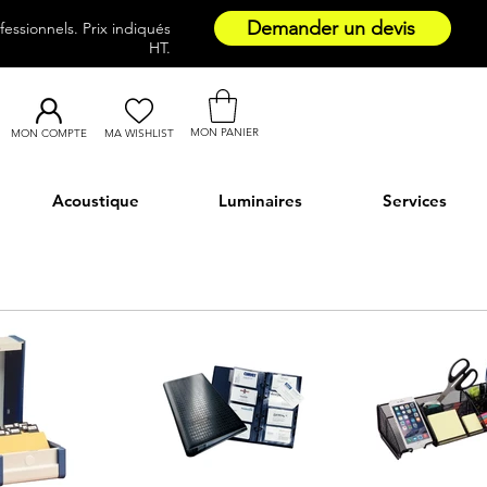
Demander un devis
essionnels. Prix indiqués
HT.
MON PANIER
MON COMPTE
MA WISHLIST
Acoustique
Luminaires
Services