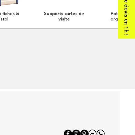
Votre devis en 1h !
à fiches &
Supports cartes de
Pots à cray
istol
visite
organiseur
bureau