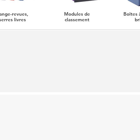
ange-revues,
Modules de
Boîtes 
serres livres
classement
br