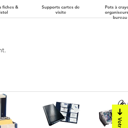
à fiches &
Supports cartes de
Pots à cray
istol
visite
organiseur
bureau
nt.