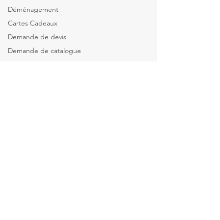
Déménagement
Cartes Cadeaux
Demande de devis
Demande de catalogue
Tous nos services
Explorer par catégorie
Mobilier de bureau
Informatique & Bureautique
Luminaires
Explorer par espace
Espace Direction
Open-spaces & équipes
Salle de réunion & Visio
Espace d'Accueil
Espace Restauration & détente