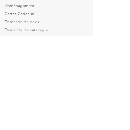
Déménagement
Cartes Cadeaux
Demande de devis
Demande de catalogue
Tous nos services
Explorer par catégorie
Mobilier de bureau
Informatique & Bureautique
Luminaires
Explorer par espace
Espace Direction
Open-spaces & équipes
Salle de réunion & Visio
Espace d'Accueil
Espace Restauration & détente