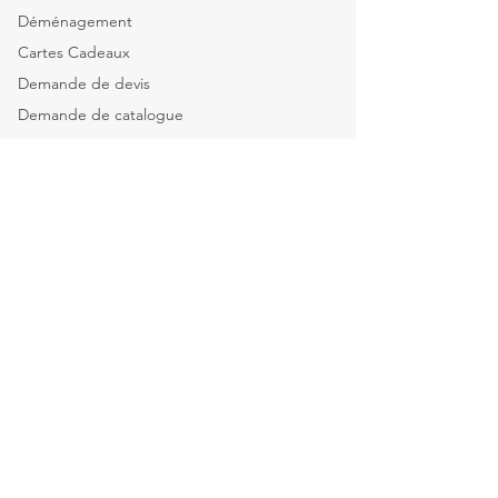
Déménagement
Cartes Cadeaux
Demande de devis
Demande de catalogue
Tous nos services
Explorer par catégorie
Mobilier de bureau
Informatique & Bureautique
Luminaires
Explorer par espace
Espace Direction
Open-spaces & équipes
Salle de réunion & Visio
Espace d'Accueil
Espace Restauration & détente