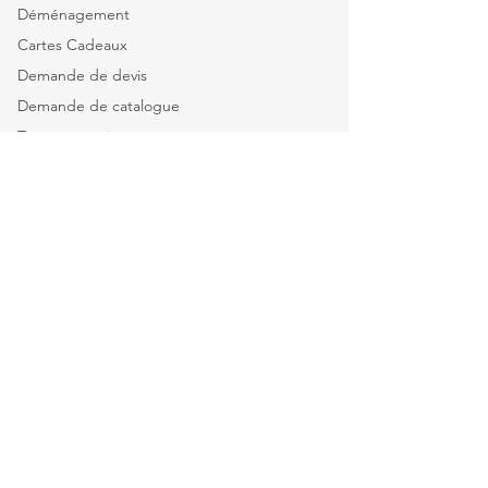
Déménagement
Cartes Cadeaux
Demande de devis
Demande de catalogue
Tous nos services
Explorer par catégorie
Mobilier de bureau
Informatique & Bureautique
Luminaires
Explorer par espace
Espace Direction
Open-spaces & équipes
Salle de réunion & Visio
Espace d'Accueil
Espace Restauration & détente