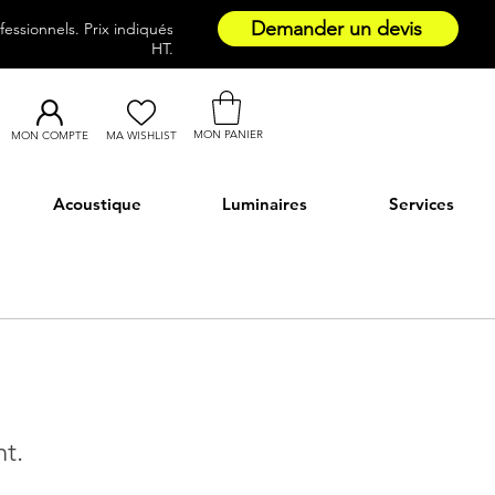
Demander un devis
essionnels. Prix indiqués
HT.
MON PANIER
MON COMPTE
MA WISHLIST
Acoustique
Luminaires
Services
nt.