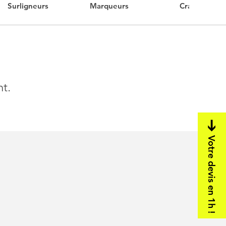
Surligneurs
Marqueurs
Craies
nt.
Votre devis en 1h !