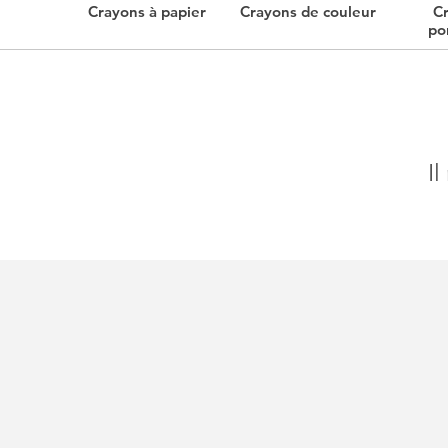
Crayons à papier
Crayons de couleur
C
po
Il