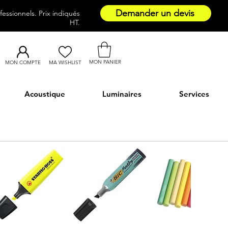
Demander un devis
essionnels. Prix indiqués
HT.
MON PANIER
MON COMPTE
MA WISHLIST
Acoustique
Luminaires
Services