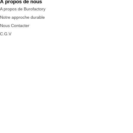
À propos de nous
A propos de Burofactory
Notre approche durable
Nous Contacter
C.G.V
Besoin d'aide ?
Mon Compte
Suivre mes commades
Assistance Burofactory
BurofactoryStudio
Entretenir votre mobilier
Livraisons
FAQ
Nos services
Leasing Mobilier
Personal Shopper
Aménagement & Projets