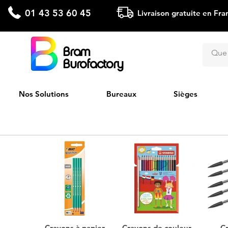
01 43 53 60 45
Livraison gratuite en Fra
Bram
Burofactory
Nos Solutions
Bureaux
Sièges
Crayons à papier
Crayons de couleur
C