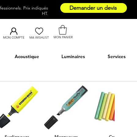
Demander un devis
essionnels. Prix indiqués
HT.
MON PANIER
MON COMPTE
MA WISHLIST
Acoustique
Luminaires
Services
Surligneurs
Marqueurs
Craies