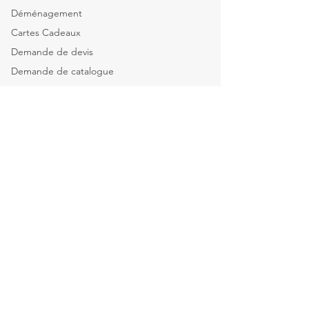
Déménagement
Cartes Cadeaux
Demande de devis
Demande de catalogue
Tous nos services
Explorer par catégorie
Mobilier de bureau
Informatique & Bureautique
Luminaires
Explorer par espace
Espace Direction
Open-spaces & équipes
Salle de réunion & Visio
Espace d'Accueil
Espace Restauration & détente