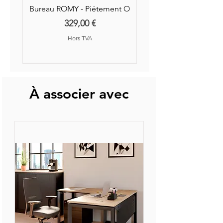
Bureau ROMY - Piétement O
Prix
329,00 €
Hors TVA
Nouvelle Collection
Nouveauté
À associer avec