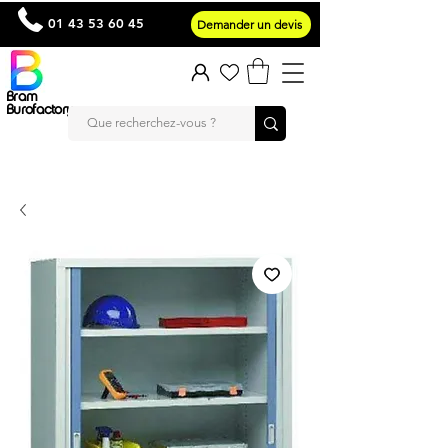
01 43 53 60 45
Demander un devis
Bram
Burofactory