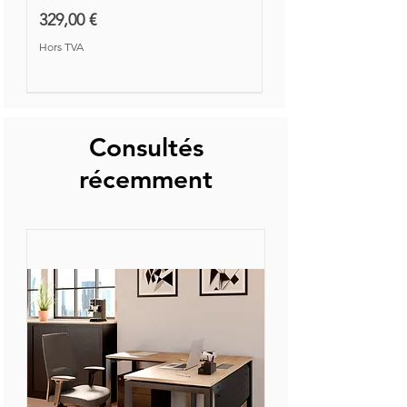
Prix
329,00 €
Hors TVA
Nouvelle Collection
Nouveauté
Consultés
récemment