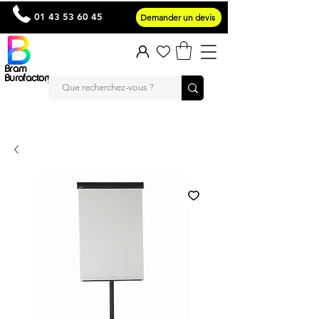
01 43 53 60 45
Demander un devis
Bram
Burofactory