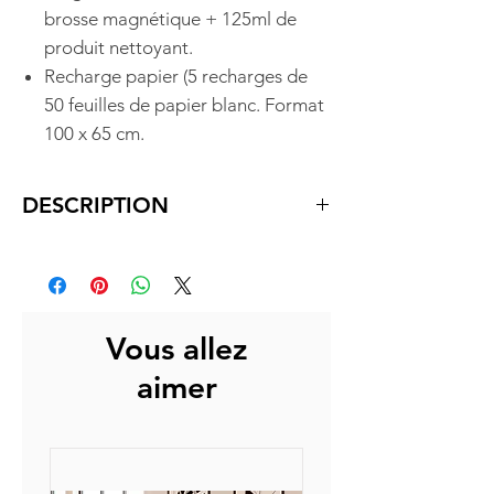
brosse magnétique + 125ml de
produit nettoyant.
Recharge papier (5 recharges de
50 feuilles de papier blanc. Format
100 x 65 cm.
DESCRIPTION
DESCRIPTION
Chevalet mobile sur 5 roulettes
avec freins, non réglable en H.
Vous allez
186 cm.
aimer
Fonds magnétiques en tôle
laquée.
OPTIONS